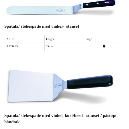
Spatula/ stekespade med vinkel- stanset
Art. Nr.
Lengde:
Farge:
8 1334 25
25 cm

Spatula/ stekespade med vinkel, kort/bred- stanset / påstøpt
håndtak