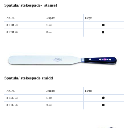
Spatula/ stekespade- stanset
Art. Nr.
Lengde:
Farge:
8 1331 23
23 cm

8 1331 26
26 cm

Spatula/ stekespade smidd
Art. Nr.
Lengde:
Farge:
8 1332 23
23 cm

8 1332 26
26 cm
