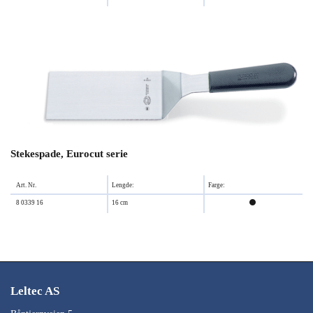
Stekespade, Eurocut serie
Art. Nr.
Lengde:
Farge:
8 0339 16
16 cm

Leltec AS