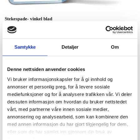
Stekespade- vinkel blad
Art. Nr.
Lengde:
Farge:
8 1336 13
13 cm

Samtykke
Detaljer
Om
Denne nettsiden anvender cookies
Vi bruker informasjonskapsler for å gi innhold og
annonser et personlig preg, for å levere sosiale
mediefunksjoner og for å analysere trafikken vår. Vi deler
Spatula/ stekespade- stanset / påstøpt håndtak
dessuten informasjon om hvordan du bruker nettstedet
vårt, med partnerne våre innen sosiale medier,
Art. Nr.
Lengde:
Farge:
annonsering og analysearbeid, som kan kombinere den
8 5331 23
23 cm

med annen informasjon du har gjort tilgjengelig for dem,
8 5331 26
26 cm

eller som de har samlet inn gjennom din bruk av
tjenestene deres.