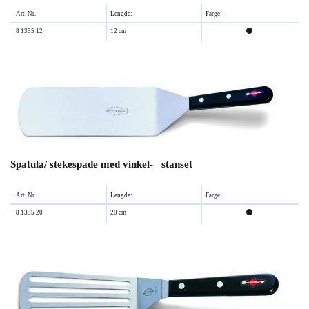
Art. Nr.
Lengde:
Farge:
8 1335 12
12 cm

Spatula/ stekespade med vinkel- stanset
Art. Nr.
Lengde:
Farge:
8 1335 20
20 cm
