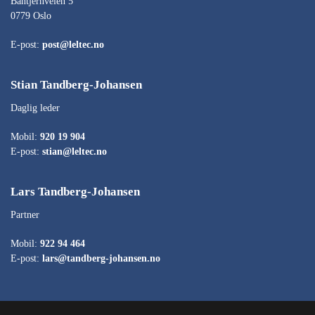
Båntjernveien 5
0779 Oslo
E-post:
post@leltec.no
Stian Tandberg-Johansen
Daglig leder
Mobil:
920 19 904
E-post:
stian@leltec.no
Lars Tandberg-Johansen
Partner
Mobil:
922 94 464
E-post:
lars@tandberg-johansen.no