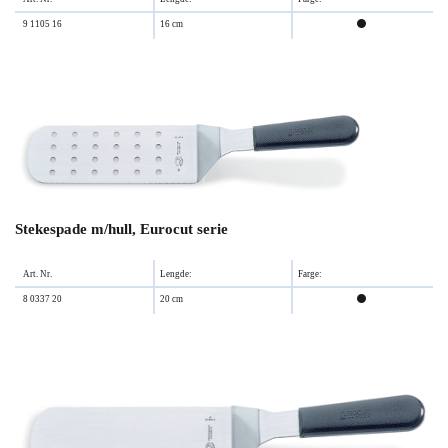
9 1105 16
16 cm

Stekespade m/hull, Eurocut serie
Art. Nr.
Lengde:
Farge:
8 0337 20
20 cm
