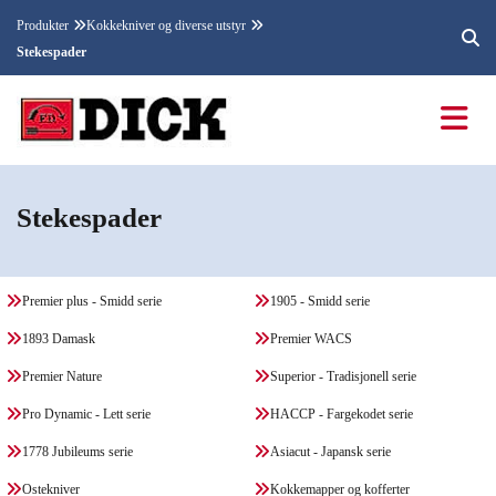
Produkter
Kokkekniver og diverse utstyr
Stekespader
Stekespader
Premier plus - Smidd serie
1905 - Smidd serie
1893 Damask
Premier WACS
Premier Nature
Superior - Tradisjonell serie
Pro Dynamic - Lett serie
HACCP - Fargekodet serie
1778 Jubileums serie
Asiacut - Japansk serie
Ostekniver
Kokkemapper og kofferter