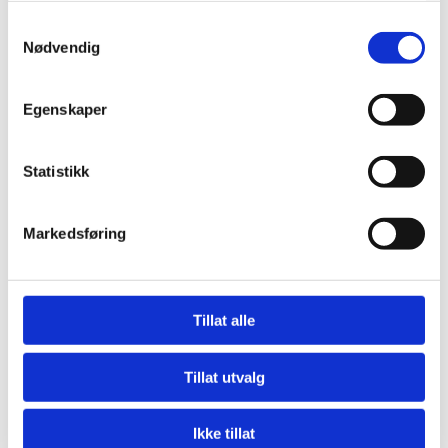
Samtykkevalg
Nødvendig
Egenskaper
Spatula/ stekespade vinkel blad- stanset / påstøpt håndtak
Statistikk
Art. Nr.
Lengde:
Farge:
8 5334 13
13 cm

Markedsføring
Tillat alle
Palett
Tillat utvalg
Art. Nr.
Lengde:
Farge:
Ikke tillat
8 5331 10
10 cm
