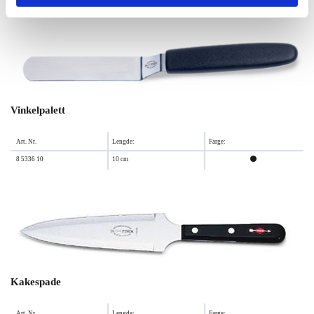
Vinkelpalett
Art. Nr.
Lengde:
Farge:
8 5336 10
10 cm

Kakespade
Art. Nr.
Lengde:
Farge: