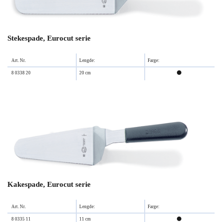
Stekespade, Eurocut serie
Art. Nr.
Lengde:
Farge:
8 0338 20
20 cm

Kakespade, Eurocut serie
Art. Nr.
Lengde:
Farge:
8 0335 11
11 cm
