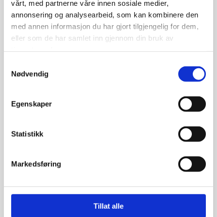
vårt, med partnerne våre innen sosiale medier,
annonsering og analysearbeid, som kan kombinere den
med annen informasjon du har gjort tilgjengelig for dem,
Firmanavn*
eller som de har samlet inn gjennom din bruk av
tjenestene deres.
Samtykkevalg
Nødvendig
Telefon*
Egenskaper
E-post
Statistikk
Melding
Markedsføring
Tillat alle