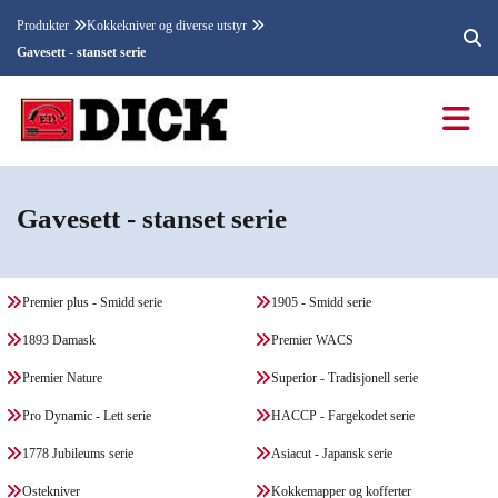
Produkter
Kokkekniver og diverse utstyr
Gavesett - stanset serie
Gavesett - stanset serie
Premier plus - Smidd serie
1905 - Smidd serie
1893 Damask
Premier WACS
Premier Nature
Superior - Tradisjonell serie
Pro Dynamic - Lett serie
HACCP - Fargekodet serie
1778 Jubileums serie
Asiacut - Japansk serie
Ostekniver
Kokkemapper og kofferter