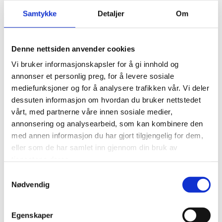
Samtykke
Detaljer
Om
Denne nettsiden anvender cookies
Vi bruker informasjonskapsler for å gi innhold og
Trancheringsett, 2 deler, stanset
annonser et personlig preg, for å levere sosiale
Art. nr. 8 4930 00
mediefunksjoner og for å analysere trafikken vår. Vi deler
dessuten informasjon om hvordan du bruker nettstedet
Art. Nr.
Produkt:
vårt, med partnerne våre innen sosiale medier,
8 4080 16
Kjøkkenkniv
annonsering og analysearbeid, som kan kombinere den
9 2020 14
Kjøkkengaffel
med annen informasjon du har gjort tilgjengelig for dem,
eller som de har samlet inn gjennom din bruk av
tjenestene deres.
Samtykkevalg
Nødvendig
Egenskaper
Brødkniv No. 69a, Enkel, pakket i gavepakning