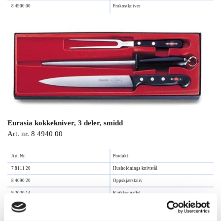
8 4900 00
Frokostkniver
Eurasia kokkekniver, 3 deler, smidd
Art. nr. 8 4940 00
Art. Nr.
Produkt:
7 8111 20
Husholdnings knivstål
8 4090 20
Oppskjærskniv
9 2020 14
Kjøkkengaffel