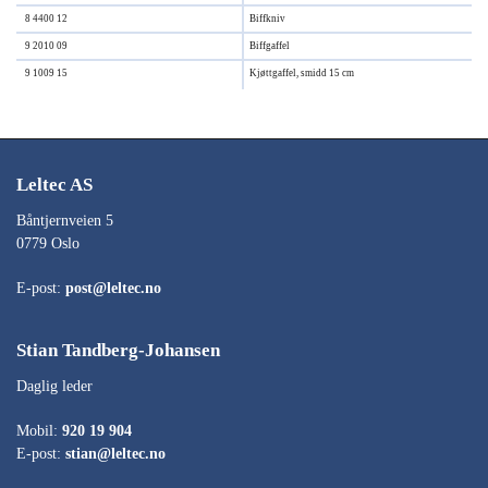
8 4400 12
Biffkniv
9 2010 09
Biffgaffel
9 1009 15
Kjøttgaffel, smidd 15 cm
Leltec AS
Båntjernveien 5
0779 Oslo
E-post:
post@leltec.no
Stian Tandberg-Johansen
Daglig leder
Mobil:
920 19 904
E-post:
stian@leltec.no