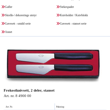
Gafler
Stekespader
Skrelle-/ dekorerings utstyr
Knivholder / Knivblokk
Gavesett - smidd serie
Gavesett - stanset serie
Annet
Frokostknivsett, 2 deler, stanset
Art. nr. 8 4900 00
Art. Nr.
Pakning: