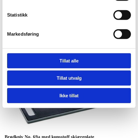
i metallkasse
Statistikk
Art. Nr.
Pakning:
Antall:
8 8051 00
Eske
1
Markedsføring
Tillat alle
Tillat utvalg
Ikke tillat
Brødkniv No. 69a med kunsstoff skjæreplate